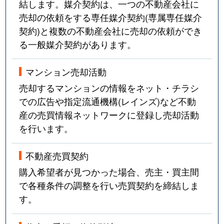
結します。媒介契約は、一つの不動産会社に
台原森林公園
3,600万円
台原
売却の依頼をする専任媒介契約(専属専任媒介
契約)と複数の不動産会社に売却の依頼ができ
台原森林公園
2,800万円
台原
る一般媒介契約があります。
高松
1,600万円
東照宮
マンション売却活動
売却するマンションの情報をネット・チラシ
立町
3,000万円
大町西公園
での広告や指定流通機構(レインズ)など不動
立町
2,800万円
大町西公園
産の売買情報ネットワークに登録し売却活動
を行います。
立町
2,500万円
勾当台公園
不動産売買契約
立町
2,500万円
勾当台公園
購入希望者が見つかった場合、売主・買主間
立町
3,000万円
勾当台公園
で各種条件の調整を行い売買契約を締結しま
す。
中央
4,200万円
仙台