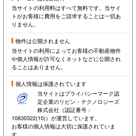
当サイトの利用料はすべて無料です。当サイ
中山
1,700万円
北山(宮城)
トがお客様に費用をご請求することは一切あ
りません。
中山
1,700万円
北山(宮城)
中山
1,800万円
北山(宮城)
物件は公開されません
当サイトの利用によってお客様の不動産物件
中山
1,600万円
東北福祉大前
や個人情報が許可なくネットなどに公開され
ることはありません。
西勝山
1,100万円
北仙台
錦ケ丘
1,100万円
愛子
個人情報は保護されています
当サイトはプライバシーマーク認
錦ケ丘
2,400万円
愛子
定企業のリビン・テクノロジーズ
株式会社（認証番号：
錦町
1,800万円
勾当台公園
10830322(10)
）が運営しています。
お客様の個人情報は大切に保護されていま
錦町
1,700万円
勾当台公園
す。