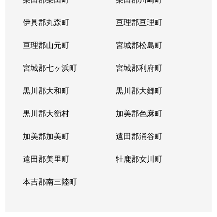
柏木
1,200万円
北四番丁
伊具郡丸森町
亘理郡亘理町
柏木
4,800万円
北四番丁
亘理郡山元町
宮城郡松島町
春日町
4,200万円
勾当台公園
宮城郡七ヶ浜町
宮城郡利府町
春日町
4,700万円
勾当台公園
黒川郡大和町
黒川郡大郷町
春日町
1,900万円
勾当台公園
黒川郡大衡村
加美郡色麻町
春日町
700万円
勾当台公園
加美郡加美町
遠田郡涌谷町
片平
1,700万円
大町西公園
遠田郡美里町
牡鹿郡女川町
片平
2,800万円
大町西公園
本吉郡南三陸町
片平
3,000万円
大町西公園
片平
2,500万円
大町西公園