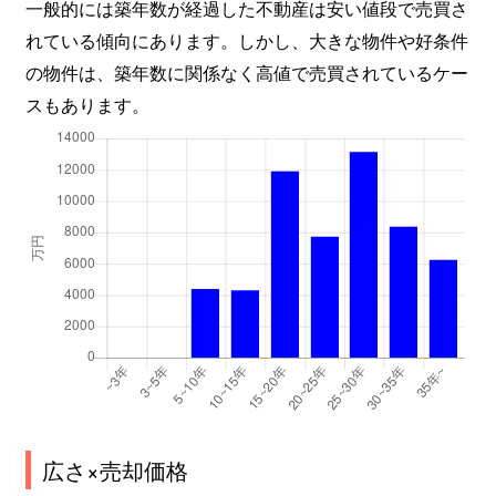
一般的には築年数が経過した不動産は安い値段で売買さ
北根
1,700万円
台原
れている傾向にあります。しかし、大きな物件や好条件
の物件は、築年数に関係なく高値で売買されているケー
北根
1,900万円
台原
スもあります。
北根
730万円
台原
北根
580万円
台原
北根
1,700万円
台原
北根
1,700万円
台原
北根黒松
810万円
黒松(宮城)
北根黒松
1,100万円
黒松(宮城)
北目町
870万円
五橋
広さ×売却価格