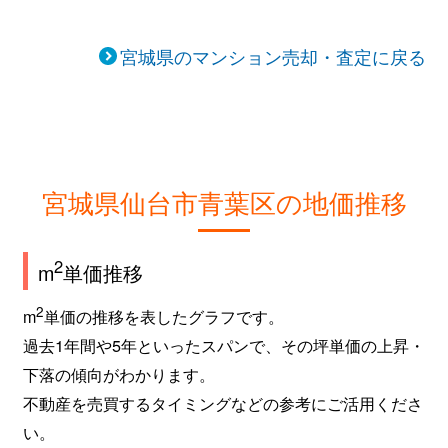
片平
1,600万円
大町西公園
宮城県のマンション売却・査定に戻る
片平
2,700万円
大町西公園
片平
1,800万円
仙台
片平
330万円
広瀬通
宮城県仙台市青葉区の地価推移
花壇
1,400万円
大町西公園
2
m
単価推移
花壇
1,800万円
大町西公園
2
m
単価の推移を表したグラフです。
上杉
2,200万円
北仙台
過去1年間や5年といったスパンで、その坪単価の上昇・
上杉
1,800万円
北四番丁
下落の傾向がわかります。
不動産を売買するタイミングなどの参考にご活用くださ
上杉
3,400万円
北四番丁
い。