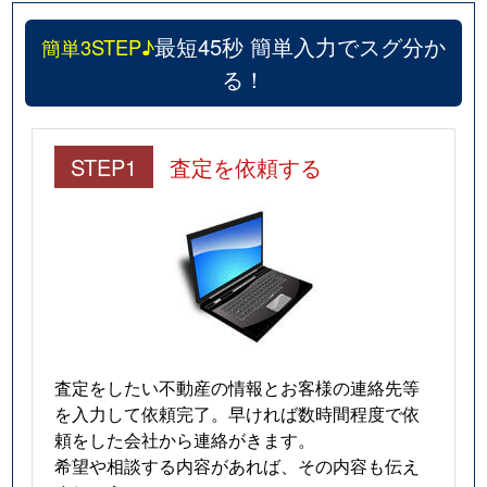
国見
1,400万円
国見(宮城)
最短45秒 簡単入力でスグ分か
簡単3STEP♪
国見
260万円
国見(宮城)
る！
国見
1,800万円
国見(宮城)
国見
230万円
国見(宮城)
STEP1
査定を依頼する
国見
1,700万円
東北福祉大前
郷六
1,200万円
葛岡
郷六
1,100万円
葛岡
国分町
2,400万円
青葉通一番町
査定をしたい不動産の情報とお客様の連絡先等
を入力して依頼完了。早ければ数時間程度で依
国分町
3,500万円
青葉通一番町
頼をした会社から連絡がきます。
希望や相談する内容があれば、その内容も伝え
国分町
270万円
勾当台公園