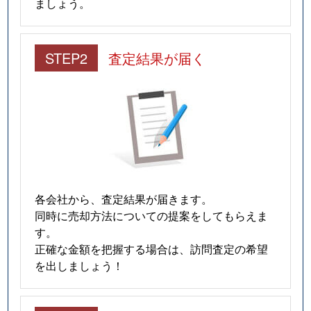
ましょう。
国分町
550万円
勾当台公園
国分町
570万円
勾当台公園
STEP2
査定結果が届く
国分町
5,900万円
勾当台公園
国分町
500万円
勾当台公園
国分町
3,500万円
広瀬通
国分町
3,200万円
広瀬通
各会社から、査定結果が届きます。
同時に売却方法についての提案をしてもらえま
小松島
500万円
東照宮
す。
正確な金額を把握する場合は、訪問査定の希望
小松島
1,800万円
東照宮
を出しましょう！
米ケ袋
2,100万円
五橋