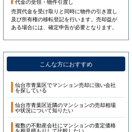
代金の受領・物件引渡し
中央
4,100万円
仙台
売買代金を受け取りと同時に物件の引き渡し
及び所有権の移転登記を行います。売却益が
中央
2,200万円
仙台
ある場合には、確定申告が必要となります。
中央
2,800万円
仙台
中央
2,800万円
仙台
土樋
3,400万円
愛宕橋
こんな方におすすめ
土樋
3,200万円
愛宕橋
仙台市青葉区でマンション売却に強い会社
堤通雨宮町
3,700万円
北仙台
を探している
堤通雨宮町
2,800万円
北仙台
仙台市青葉区近隣のマンションの売却相場
や状況について知りたい
堤通雨宮町
1,400万円
北四番丁
複数の不動産会社にマンションの査定価格
を相見積もりして比較したい