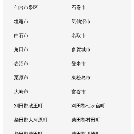
花京院
2,800万円
仙台
仙台市泉区
石巻市
柏木
240万円
北四番丁
塩竈市
気仙沼市
柏木
5,600万円
北四番丁
白石市
名取市
柏木
2,800万円
北四番丁
角田市
多賀城市
柏木
1,900万円
北四番丁
岩沼市
登米市
柏木
750万円
北四番丁
栗原市
東松島市
柏木
800万円
北四番丁
大崎市
富谷市
柏木
2,000万円
北四番丁
刈田郡蔵王町
刈田郡七ヶ宿町
柏木
柴田郡大河原町
4,500万円
柴田郡村田町
北四番丁
柴田郡柴田町
柴田郡川崎町