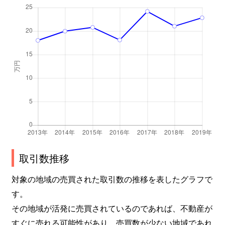
上杉
2,000万円
北四番丁
上杉
450万円
北四番丁
上杉
1,600万円
北四番丁
上杉
410万円
北四番丁
上杉
4,100万円
北四番丁
上杉
4,600万円
北四番丁
上杉
4,000万円
北四番丁
取引数推移
上杉
3,100万円
北四番丁
対象の地域の売買された取引数の推移を表したグラフで
す。
上杉
6,000万円
勾当台公園
その地域が活発に売買されているのであれば、不動産が
すぐに売れる可能性があり、売買数が少ない地域であれ