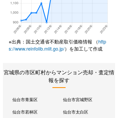
小田原
1,200万円
東照宮
小田原
2,700万円
東照宮
落合
980万円
陸前落合
※出典：国土交通省不動産取引価格情報 （
http
折立
770万円
陸前落合
s://www.reinfolib.mlit.go.jp/
）を加工して作成
花京院
1,700万円
仙台
宮城県の市区町村からマンション売却・査定情
花京院
1,800万円
仙台
報を探す
花京院
2,200万円
仙台
花京院
5,200万円
仙台
仙台市青葉区
仙台市宮城野区
花京院
2,800万円
仙台
仙台市若林区
仙台市太白区