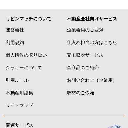
八幡
2,500万円
北四番丁
八幡
650万円
国見(宮城)
リビンマッチについて
不動産会社向けサービス
八幡
250万円
国見(宮城)
運営会社
企業会員のご登録
八幡
1,300万円
国際センター(宮城)
利用規約
仕入れ担当の方はこちら
個人情報の取り扱い
売主取次サービス
八幡
2,800万円
国際センター(宮城)
クッキーについて
全商品のご紹介
葉山町
860万円
北仙台
引用ルール
お問い合わせ（企業用）
葉山町
2,100万円
北仙台
不動産用語集
取材のご依頼
広瀬町
6,500万円
北四番丁
サイトマップ
広瀬町
4,400万円
北四番丁
広瀬町
1,300万円
北四番丁
関連サービス