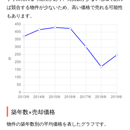
上杉
6,000万円
勾当台公園
ば競合する物件が少ないため、高い価格で売れる可能性
上杉
7,000万円
勾当台公園
もあります。
上杉
1,200万円
勾当台公園
上杉
4,000万円
勾当台公園
上杉
3,900万円
勾当台公園
北根
620万円
黒松(宮城)
北根
1,700万円
台原
北根
2,200万円
台原
築年数×売却価格
北根
390万円
台原
物件の築年数別の平均価格を表したグラフです。
北根
1,400万円
台原