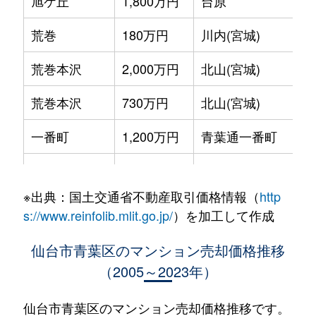
旭ケ丘
1,800万円
台原
荒巻
180万円
川内(宮城)
荒巻本沢
2,000万円
北山(宮城)
荒巻本沢
730万円
北山(宮城)
一番町
1,200万円
青葉通一番町
一番町
830万円
青葉通一番町
※出典：国土交通省不動産取引価格情報（
http
一番町
5,400万円
青葉通一番町
s://www.reinfolib.mlit.go.jp/
）を加工して作成
一番町
660万円
青葉通一番町
仙台市青葉区のマンション売却価格推移
（2005～2023年）
一番町
4,200万円
青葉通一番町
一番町
5,000万円
青葉通一番町
仙台市青葉区のマンション売却価格推移です。