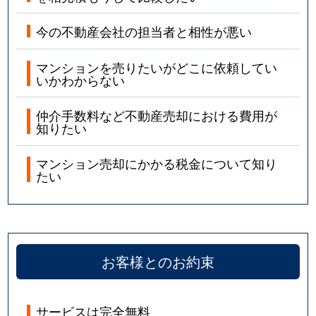
堤町
2,100万円
北仙台
今の不動産会社の担当者と相性が悪い
角五郎
3,200万円
川内(宮城)
マンションを売りたいがどこに依頼してい
角五郎
2,700万円
北四番丁
いかわからない
角五郎
1,700万円
国際センター(宮城)
仲介手数料など不動産売却における費用が
知りたい
東照宮
390万円
東照宮
マンション売却にかかる税金について知り
通町
3,200万円
北仙台
たい
通町
3,000万円
北仙台
通町
6,400万円
北四番丁
お客様とのお約束
通町
5,400万円
北四番丁
中江
2,500万円
東照宮
サービスは完全無料