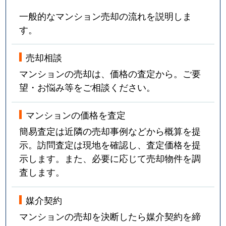
昭和町
880万円
北仙台
一般的なマンション売却の流れを説明しま
昭和町
630万円
北仙台
す。
昭和町
1,800万円
北仙台
売却相談
昭和町
3,200万円
北山(宮城)
マンションの売却は、価格の査定から。ご要
望・お悩み等をご相談ください。
台原
700万円
台原
マンションの価格を査定
台原
3,400万円
台原
簡易査定は近隣の売却事例などから概算を提
示。訪問査定は現地を確認し、査定価格を提
台原
1,300万円
台原
示します。また、必要に応じて売却物件を調
台原
1,600万円
台原
査します。
台原
320万円
台原
媒介契約
マンションの売却を決断したら媒介契約を締
台原森林公園
2,000万円
台原