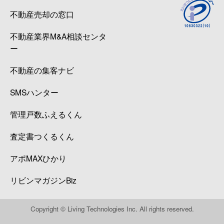
不動産売却の窓口
広瀬町
4,000万円
北四番丁
不動産業界M&A相談センタ
広瀬町
3,900万円
北四番丁
ー
広瀬町
11,000万円
北四番丁
不動産の集客ナビ
広瀬町
4,300万円
北四番丁
SMSハンター
福沢町
290万円
東照宮
管理戸数ふえるくん
福沢町
320万円
東照宮
査定書つくるくん
アポMAXひかり
二日町
1,700万円
北四番丁
リビンマガジンBiz
二日町
4,100万円
北四番丁
二日町
1,800万円
北四番丁
Copyright © Living Technologies Inc. All rights reserved.