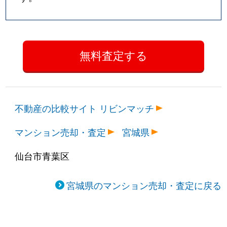
錦町
2,600万円
勾当台公園
錦町
2,500万円
勾当台公園
錦町
1,500万円
勾当台公園
錦町
2,700万円
勾当台公園
錦町
410万円
勾当台公園
不動産の比較サイト リビンマッチ
錦町
9,700万円
勾当台公園
マンション売却・査定
宮城県
支倉町
4,600万円
北四番丁
仙台市青葉区
支倉町
1,900万円
勾当台公園
宮城県のマンション売却・査定に戻る
支倉町
1,200万円
勾当台公園