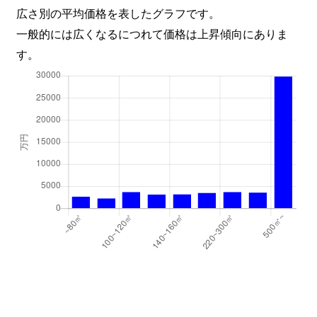
北目町
1,300万円
五橋
広さ別の平均価格を表したグラフです。
一般的には広くなるにつれて価格は上昇傾向にありま
木町通
4,000万円
北四番丁
す。
木町通
4,500万円
北四番丁
木町通
2,500万円
北四番丁
木町通
600万円
北四番丁
木町通
350万円
北四番丁
木町通
830万円
北四番丁
国見
950万円
国見(宮城)
国見
200万円
国見(宮城)