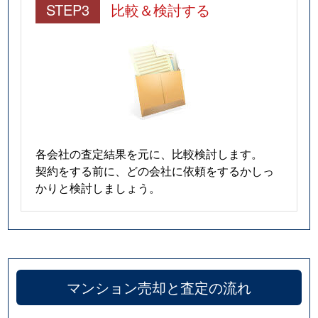
STEP3
比較＆検討する
米ケ袋
1,200万円
五橋
桜ケ丘
1,800万円
北仙台
桜ケ丘
1,100万円
北仙台
子平町
1,800万円
東北福祉大前
子平町
900万円
東北福祉大前
各会社の査定結果を元に、比較検討します。
契約をする前に、どの会社に依頼をするかしっ
昭和町
2,100万円
北仙台
かりと検討しましょう。
昭和町
1,500万円
北仙台
昭和町
6,000万円
北仙台
昭和町
880万円
北仙台
マンション売却と査定の流れ