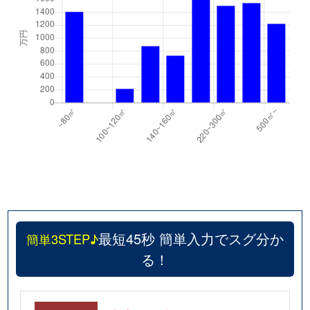
最短45秒 簡単入力でスグ分か
簡単3STEP♪
る！