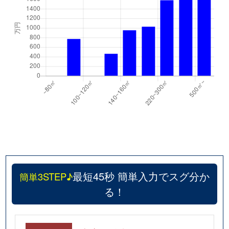
最短45秒 簡単入力でスグ分か
簡単3STEP♪
る！