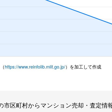
 （
https://www.reinfolib.mlit.go.jp/
）を加工して作成
の市区町村からマンション売却・査定情