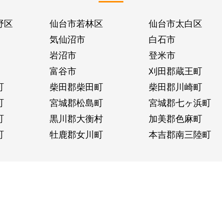
野区
仙台市若林区
仙台市太白区
気仙沼市
白石市
岩沼市
登米市
富谷市
刈田郡蔵王町
町
柴田郡柴田町
柴田郡川崎町
町
宮城郡松島町
宮城郡七ヶ浜町
町
黒川郡大衡村
加美郡色麻町
町
牡鹿郡女川町
本吉郡南三陸町