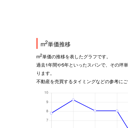
2
m
単価推移
2
m
単価の推移を表したグラフです。
過去1年間や5年といったスパンで、その坪
ります。
不動産を売買するタイミングなどの参考にご