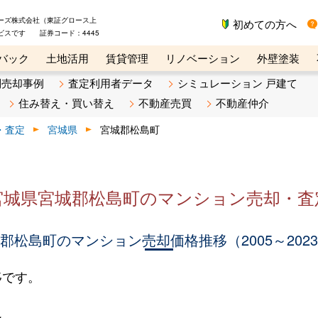
ーズ株式会社（東証グロース上
初めての方へ
ビスです 証券コード：4445
バック
土地活用
賃貸管理
リノベーション
外壁塗装
ライン講座
リビンマガジンBiz
不動産売却ご相談デスク
別売却事例
査定利用者データ
シミュレーション 戸建て
住み替え・買い替え
不動産売買
不動産仲介
・査定
宮城県
宮城郡松島町
宮城県宮城郡松島町のマンション売却・査
郡松島町のマンション売却価格推移（2005～202
移です。