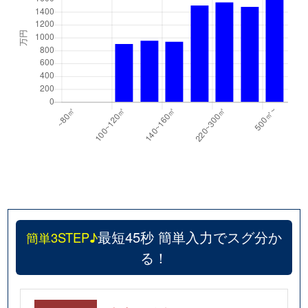
最短45秒 簡単入力でスグ分か
簡単3STEP♪
る！