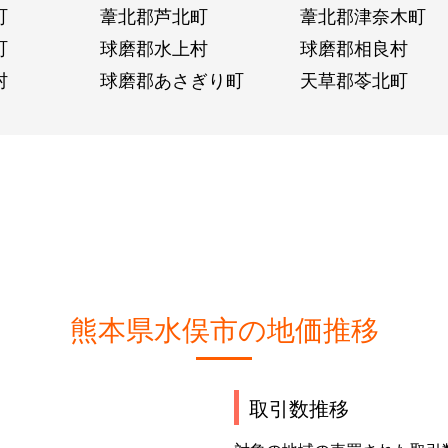
町
葦北郡芦北町
葦北郡津奈木町
町
球磨郡水上村
球磨郡相良村
村
球磨郡あさぎり町
天草郡苓北町
熊本県水俣市の地価推移
取引数推移