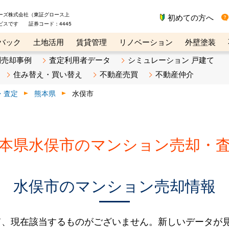
ーズ株式会社（東証グロース上
初めての方へ
ビスです 証券コード：4445
バック
土地活用
賃貸管理
リノベーション
外壁塗装
ライン講座
リビンマガジンBiz
不動産売却ご相談デスク
別売却事例
査定利用者データ
シミュレーション 戸建て
住み替え・買い替え
不動産売買
不動産仲介
・査定
熊本県
水俣市
本県水俣市のマンション売却・
水俣市のマンション売却情報
て、現在該当するものがございません。新しいデータが