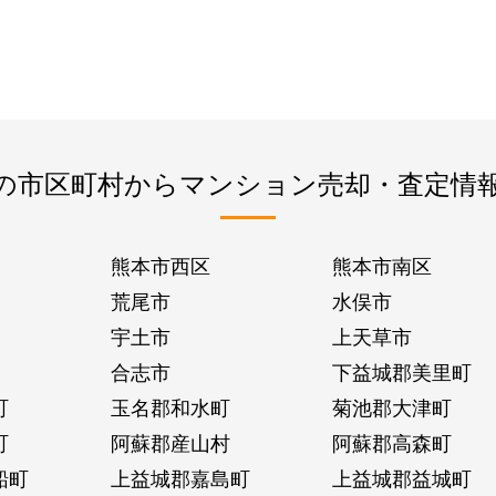
の市区町村からマンション売却・査定情
熊本市西区
熊本市南区
荒尾市
水俣市
宇土市
上天草市
合志市
下益城郡美里町
町
玉名郡和水町
菊池郡大津町
町
阿蘇郡産山村
阿蘇郡高森町
船町
上益城郡嘉島町
上益城郡益城町