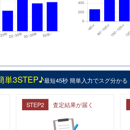
簡単3STEP♪
最短45秒 簡単入力でスグ分かる
STEP2
査定結果が届く