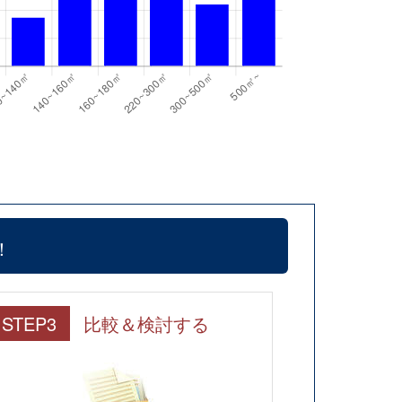
！
STEP3
比較＆検討する