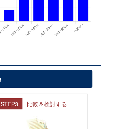
！
STEP3
比較＆検討する