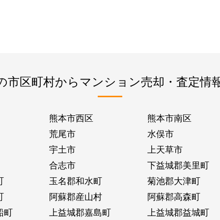
の市区町村からマンション売却・査定情
熊本市西区
熊本市南区
荒尾市
水俣市
宇土市
上天草市
合志市
下益城郡美里町
町
玉名郡和水町
菊池郡大津町
町
阿蘇郡産山村
阿蘇郡高森町
船町
上益城郡嘉島町
上益城郡益城町