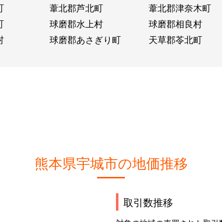
町
葦北郡芦北町
葦北郡津奈木町
町
球磨郡水上村
球磨郡相良村
村
球磨郡あさぎり町
天草郡苓北町
熊本県宇城市の地価推移
取引数推移