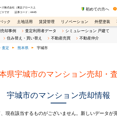
ーズ株式会社（東証グロース上
初めての方へ
ビスです 証券コード：4445
バック
土地活用
賃貸管理
リノベーション
外壁塗装
ライン講座
リビンマガジンBiz
不動産売却ご相談デスク
別売却事例
査定利用者データ
シミュレーション 戸建て
住み替え・買い替え
不動産売買
不動産仲介
・査定
熊本県
宇城市
本県宇城市のマンション売却・
宇城市のマンション売却情報
て、現在該当するものがございません。新しいデータが