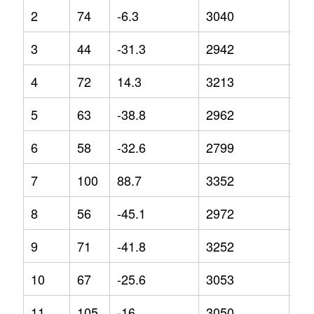
2
74
-6.3
3040
8.3
3
44
-31.3
2942
1.5
4
72
14.3
3213
3.6
5
63
-38.8
2962
-8.
6
58
-32.6
2799
-0.
7
100
88.7
3352
8.3
8
56
-45.1
2972
-1.
9
71
-41.8
3252
10
10
67
-25.6
3053
3.4
11
105
-16
3050
5.2