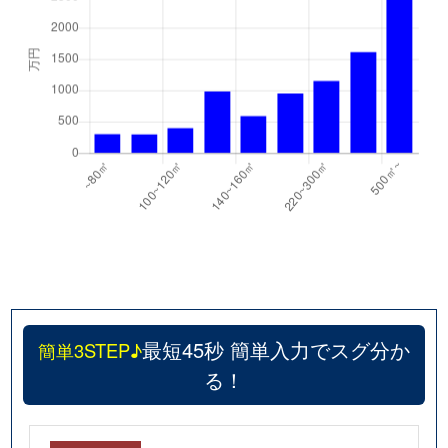
最短45秒 簡単入力でスグ分か
簡単3STEP♪
る！