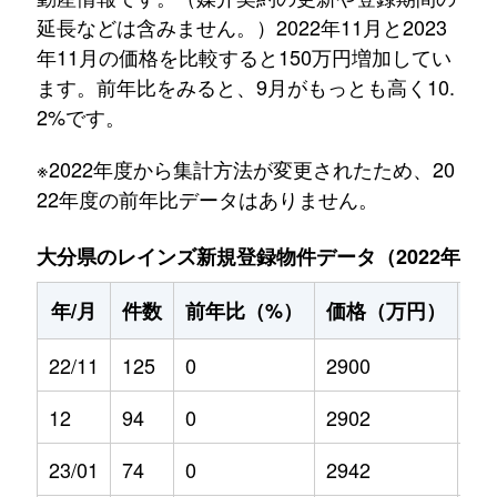
延長などは含みません。）2022年11月と2023
年11月の価格を比較すると150万円増加してい
ます。前年比をみると、9月がもっとも高く10.
2%です。
※2022年度から集計方法が変更されたため、20
22年度の前年比データはありません。
大分県のレインズ新規登録物件データ（2022年11月～
年/月
件数
前年比（%）
価格（万円）
前
22/11
125
0
2900
0
12
94
0
2902
0
23/01
74
0
2942
9.8