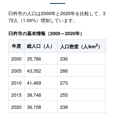
臼杵市の人口は2000年と2020年を比較して、3
72人（1.04%）増加しています。
臼杵市の基本情報（2000～2020年）
2
年度
総人口（人）
1
人口密度（人/km
）
2000
35,786
236
4,7
2005
43,352
286
5,2
2010
41,469
273
4,8
2015
38,748
255
4,3
2020
36,158
238
3,7