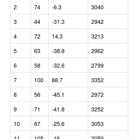
2
74
-6.3
3040
8.3
3
44
-31.3
2942
1.5
4
72
14.3
3213
3.6
5
63
-38.8
2962
-8.
6
58
-32.6
2799
-0.
7
100
88.7
3352
8.3
8
56
-45.1
2972
-1.
9
71
-41.8
3252
10
10
67
-25.6
3053
3.4
11
105
-16
3050
5.2