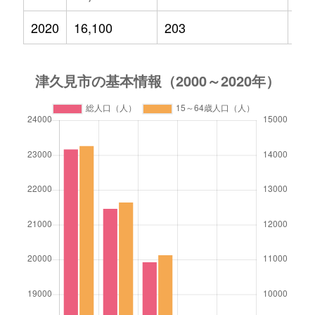
2020
16,100
203
1,4