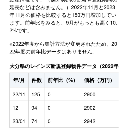
延長などは含みません。）2022年11月と2023
年11月の価格を比較すると150万円増加してい
ます。前年比をみると、9月がもっとも高く10.
2%です。
※2022年度から集計方法が変更されたため、20
22年度の前年比データはありません。
大分県のレインズ新規登録物件データ（2022年11月～
年/月
件数
前年比（%）
価格（万円）
前
22/11
125
0
2900
0
12
94
0
2902
0
23/01
74
0
2942
9.8