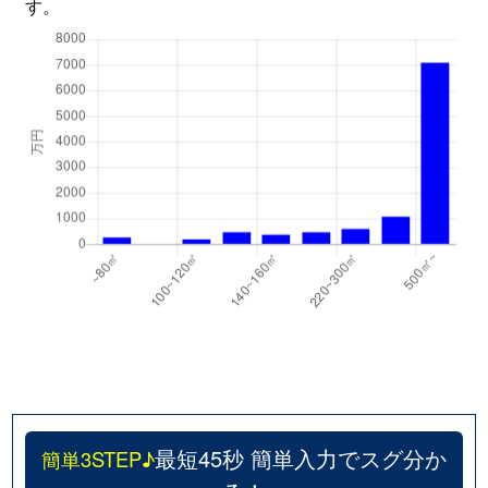
す。
最短45秒 簡単入力でスグ分か
簡単3STEP♪