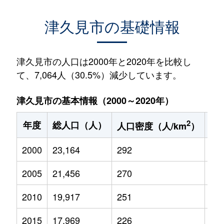
津久見市の基礎情報
津久見市の人口は2000年と2020年を比較し
て、7,064人（30.5%）減少しています。
津久見市の基本情報（2000～2020年）
2
年度
総人口（人）
1
人口密度（人/km
）
2000
23,164
292
2,9
2005
21,456
270
2,5
2010
19,917
251
2,1
2015
17,969
226
1,7