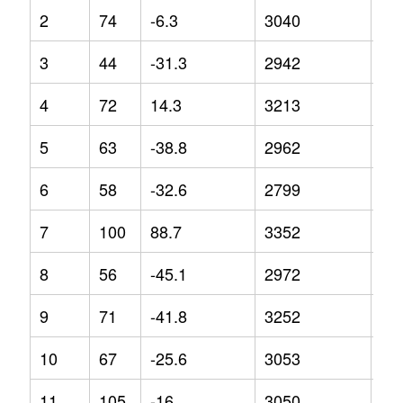
2
74
-6.3
3040
8.3
3
44
-31.3
2942
1.5
4
72
14.3
3213
3.6
5
63
-38.8
2962
-8.
6
58
-32.6
2799
-0.
7
100
88.7
3352
8.3
8
56
-45.1
2972
-1.
9
71
-41.8
3252
10
10
67
-25.6
3053
3.4
11
105
-16
3050
5.2