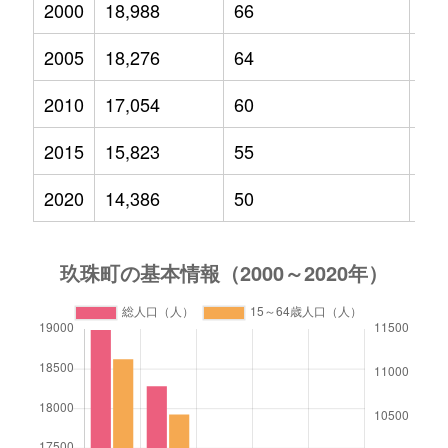
2000
18,988
66
2,9
2005
18,276
64
2,5
2010
17,054
60
2,2
2015
15,823
55
1,8
2020
14,386
50
1,6