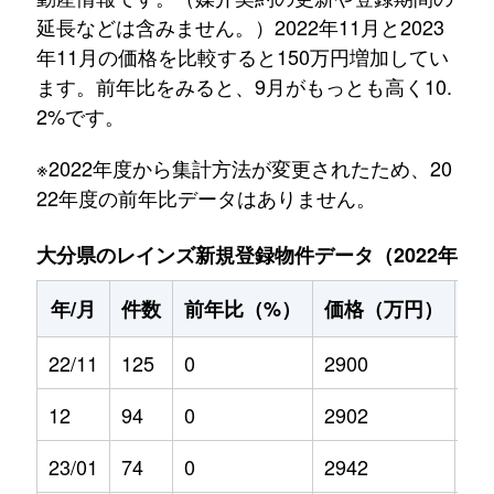
延長などは含みません。）2022年11月と2023
年11月の価格を比較すると150万円増加してい
ます。前年比をみると、9月がもっとも高く10.
2%です。
※2022年度から集計方法が変更されたため、20
22年度の前年比データはありません。
大分県のレインズ新規登録物件データ（2022年11月～
年/月
件数
前年比（%）
価格（万円）
前
22/11
125
0
2900
0
12
94
0
2902
0
23/01
74
0
2942
9.8