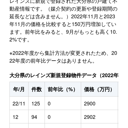
レインズに新規で登録された大分県の戸建て不
動産情報です。（媒介契約の更新や登録期間の
延長などは含みません。）2022年11月と2023
年11月の価格を比較すると150万円増加してい
ます。前年比をみると、9月がもっとも高く10.
2%です。
※2022年度から集計方法が変更されたため、20
22年度の前年比データはありません。
大分県のレインズ新規登録物件データ（2022年11月～
年/月
件数
前年比（%）
価格（万円）
前
22/11
125
0
2900
0
12
94
0
2902
0