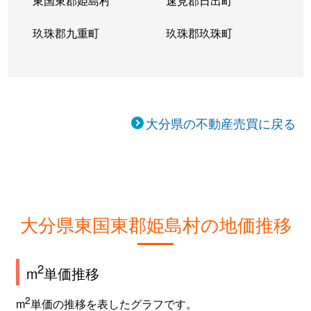
東国東郡姫島村
速見郡日出町
玖珠郡九重町
玖珠郡玖珠町
大分県の不動産売買に戻る
大分県東国東郡姫島村の地価推移
2
m
単価推移
2
m
単価の推移を表したグラフです。