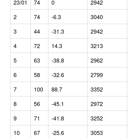
23/01
74
0
2942
9.8
2
74
-6.3
3040
8.3
3
44
-31.3
2942
1.5
4
72
14.3
3213
3.6
5
63
-38.8
2962
-8.
6
58
-32.6
2799
-0.
7
100
88.7
3352
8.3
8
56
-45.1
2972
-1.
9
71
-41.8
3252
10
10
67
-25.6
3053
3.4