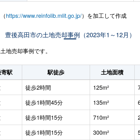
 （
https://www.reinfolib.mlit.go.jp/
）を加工して作成
豊後高田市の土地売却事例（2023年1～12月）
市の土地売却事例です。
最寄駅
駅徒歩
土地面積
佐
徒歩2時間
125m²
佐
徒歩1時間45分
135m²
佐
徒歩1時間15分
710m²
佐
徒歩1時間15分
300m²