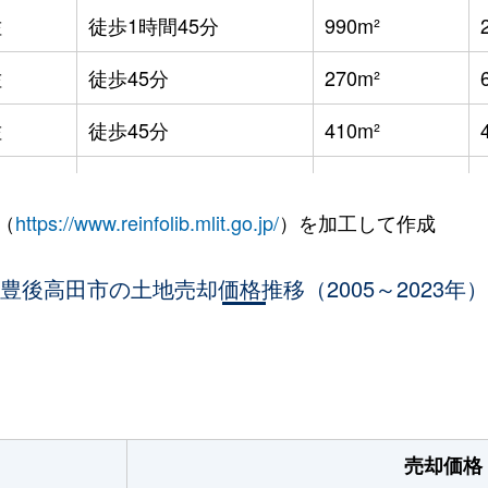
佐
徒歩1時間45分
990m²
佐
徒歩45分
270m²
佐
徒歩45分
410m²
佐
徒歩45分
165m²
（
https://www.reinfolib.mlit.go.jp/
）を加工して作成
山香
徒歩1時間45分
990m²
佐
豊後高田市の土地売却価格推移（2005～2023年）
徒歩1時間15分
250m²
佐
徒歩1時間15分
145m²
佐
徒歩2時間
85m²
売却価格