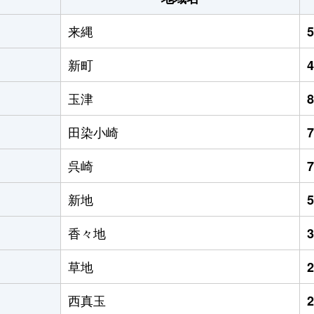
来縄
新町
玉津
田染小崎
呉崎
新地
香々地
草地
西真玉