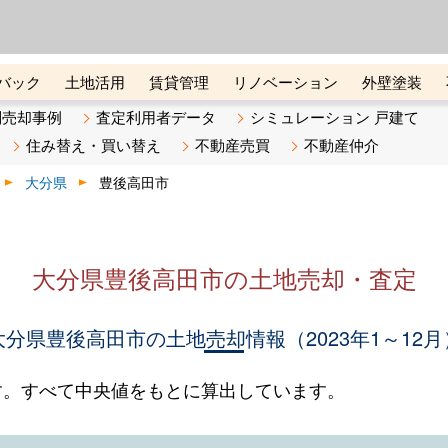
ーズ株式会社（東証グロース上
初めての方へ
ビスです 証券コード：4445
バック
土地活用
賃貸管理
リノベーション
外壁塗装
ライン講座
リビンマガジンBiz
不動産売却ご相談デスク
別売却事例
査定利用者データ
シミュレーション 戸建て
住み替え・買い替え
不動産売買
不動産仲介
大分県
豊後高田市
大分県豊後高田市の土地売却・査定
大分県豊後高田市の土地売却情報（2023年1～12月
す。すべて中央値をもとに算出しています。