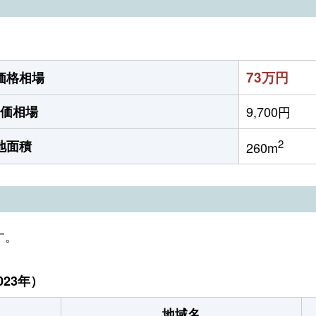
73万円
価格相場
価相場
9,700円
2
地面積
260m
す。
23年）
地域名