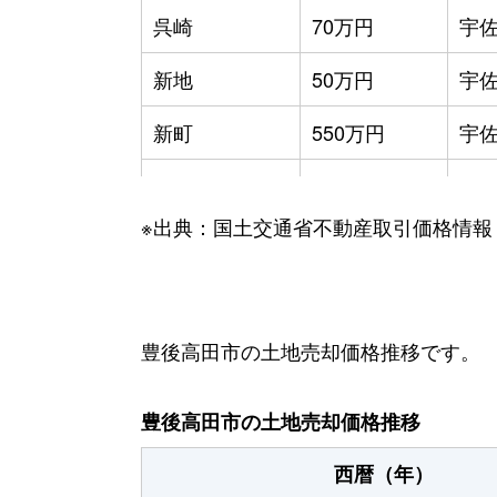
呉崎
70万円
宇
新地
50万円
宇
新町
550万円
宇
新町
380万円
宇
※出典：国土交通省不動産取引価格情報
田染小崎
70万円
中
玉津
76万円
宇
玉津
89万円
宇
豊後高田市の土地売却価格推移です。
西真玉
24万円
宇
豊後高田市の土地売却価格推移
西暦（年）