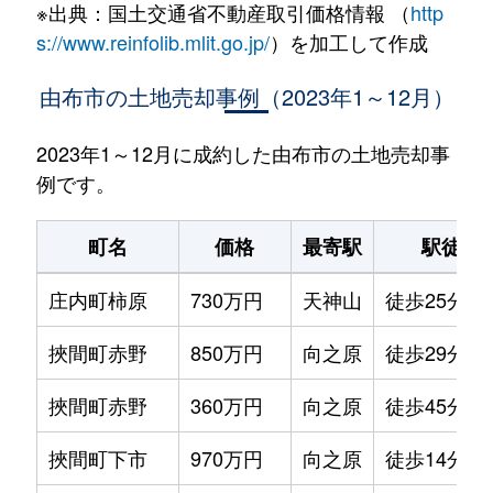
※出典：国土交通省不動産取引価格情報 （
http
s://www.reinfolib.mlit.go.jp/
）を加工して作成
由布市の土地売却事例（2023年1～12月）
2023年1～12月に成約した由布市の土地売却事
例です。
町名
価格
最寄駅
駅徒歩
庄内町柿原
730万円
天神山
徒歩25分
挾間町赤野
850万円
向之原
徒歩29分
挾間町赤野
360万円
向之原
徒歩45分
挾間町下市
970万円
向之原
徒歩14分