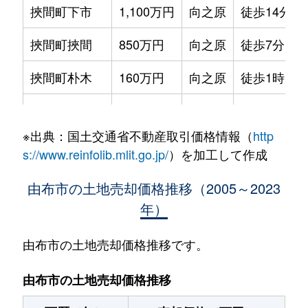
挾間町下市
1,100万円
向之原
徒歩14分
挾間町挾間
850万円
向之原
徒歩7分
挾間町朴木
160万円
向之原
徒歩1時間1
湯布院町川上
8,000万円
由布院
徒歩11分
※出典：国土交通省不動産取引価格情報（
http
湯布院町川上
950万円
由布院
徒歩21分
s://www.reinfolib.mlit.go.jp/
）を加工して作成
湯布院町川上
1,900万円
由布院
徒歩11分
由布市の土地売却価格推移（2005～2023
年）
湯布院町川上
3,700万円
由布院
徒歩16分
湯布院町川北
500万円
由布院
徒歩29分
由布市の土地売却価格推移です。
湯布院町川北
1,100万円
由布院
徒歩20分
由布市の土地売却価格推移