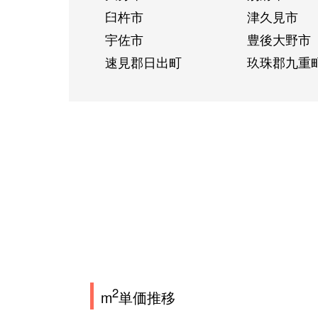
臼杵市
津久見市
宇佐市
豊後大野市
速見郡日出町
玖珠郡九重
2
m
単価推移