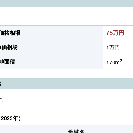
）
75万円
価格相場
単価相場
1万円
2
地面積
170m
域
す。
023年）
地域名