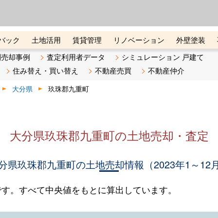
ーズ株式会社（東証グロース上
初めての方へ
ビスです 証券コード：4445
バック
土地活用
賃貸管理
リノベーション
外壁塗装
ライン講座
リビンマガジンBiz
不動産売却ご相談デスク
別売却事例
査定利用者データ
シミュレーション 戸建て
住み替え・買い替え
不動産売買
不動産仲介
大分県
玖珠郡九重町
大分県玖珠郡九重町の土地売却・査定
分県玖珠郡九重町の土地売却情報（2023年1～12
です。すべて中央値をもとに算出しています。