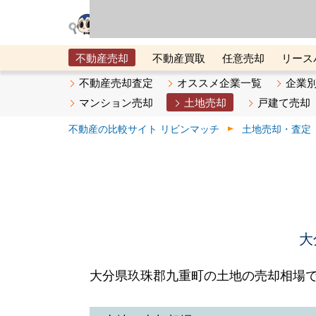
リビン・テクノロジ
場）が運営するサー
不動産売却
不動産買取
任意売却
リース
メタ住宅展示場
ベスト不動産カンパニー
オン
不動産売却査定
オススメ企業一覧
企業
マンション売却
土地売却
戸建て売却
不動産の比較サイト リビンマッチ
土地売却・査定
大
大分県玖珠郡九重町の土地の売却相場