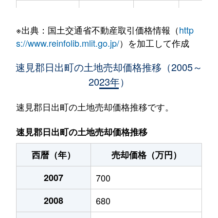
大字川崎
2,500万円
日出
徒歩16
※出典：国土交通省不動産取引価格情報（
http
大字川崎
910万円
日出
徒歩20
s://www.reinfolib.mlit.go.jp/
）を加工して作成
大字川崎
2,000万円
日出
徒歩16
速見郡日出町の土地売却価格推移（2005～
2023年）
大字川崎
900万円
日出
徒歩2分
大字川崎
100万円
日出
徒歩5分
速見郡日出町の土地売却価格推移です。
大字川崎
200万円
日出
徒歩5分
速見郡日出町の土地売却価格推移
大字川崎
730万円
日出
徒歩16
西暦（年）
売却価格（万円）
大字豊岡
80万円
豊後豊岡
徒歩16
2007
700
大字豊岡
810万円
豊後豊岡
徒歩18
2008
680