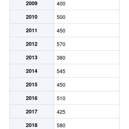
大字藤原
570万円
日出
徒歩24
2009
400
大字藤原
980万円
日出
徒歩19
2010
500
大字藤原
170万円
暘谷
徒歩24
2011
450
2012
570
大字南畑
370万円
豊後豊岡
徒歩1時
2013
380
（大字なし）
1,700万円
暘谷
徒歩15
2014
545
（大字なし）
720万円
暘谷
徒歩11
2015
450
（大字なし）
980万円
暘谷
徒歩5分
2016
510
2017
425
2018
580