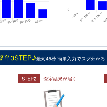
簡単3STEP♪
最短45秒 簡単入力でスグ分かる
STEP2
査定結果が届く