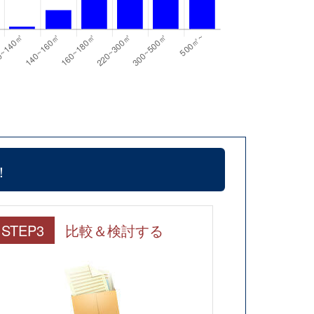
！
STEP3
比較＆検討する