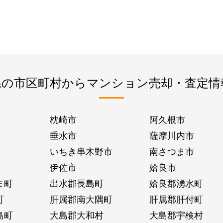
県の市区町村からマンション売却・査定情
枕崎市
阿久根市
垂水市
薩摩川内市
いちき串木野市
南さつま市
伊佐市
姶良市
ま町
出水郡長島町
姶良郡湧水町
町
肝属郡南大隅町
肝属郡肝付町
島町
大島郡大和村
大島郡宇検村