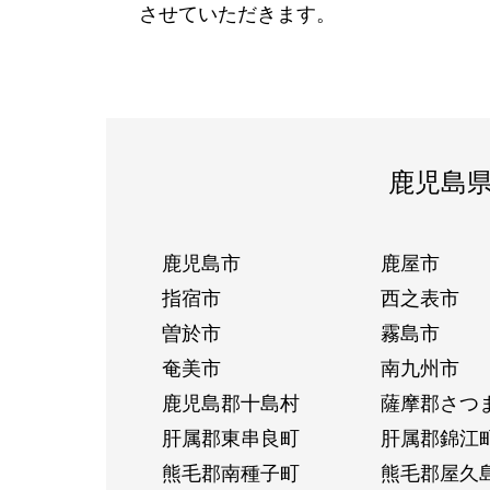
させていただきます。
鹿児島
鹿児島市
鹿屋市
指宿市
西之表市
曽於市
霧島市
奄美市
南九州市
鹿児島郡十島村
薩摩郡さつ
肝属郡東串良町
肝属郡錦江
熊毛郡南種子町
熊毛郡屋久