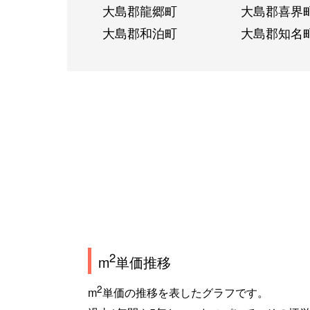
大島郡龍郷町
大島郡喜界
大島郡和泊町
大島郡知名
2
m
単価推移
2
m
単価の推移を表したグラフです。