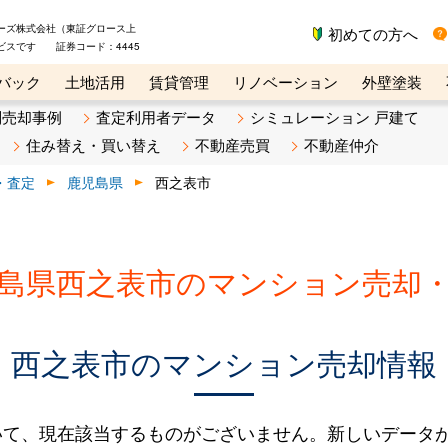
ーズ株式会社（東証グロース上
初めての方へ
ビスです 証券コード：4445
バック
土地活用
賃貸管理
リノベーション
外壁塗装
ライン講座
リビンマガジンBiz
不動産売却ご相談デスク
別売却事例
査定利用者データ
シミュレーション 戸建て
住み替え・買い替え
不動産売買
不動産仲介
・査定
鹿児島県
西之表市
島県西之表市のマンション売却
西之表市のマンション売却情報
いて、現在該当するものがございません。新しいデータ