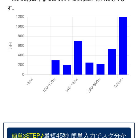
す。
最短45秒 簡単入力でスグ分か
簡単3STEP♪