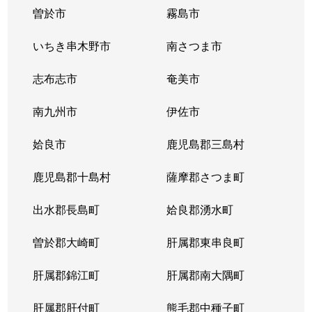
曽於市
霧島市
いちき串木野市
南さつま市
志布志市
奄美市
南九州市
伊佐市
姶良市
鹿児島郡三島村
鹿児島郡十島村
薩摩郡さつま町
出水郡長島町
姶良郡湧水町
曽於郡大崎町
肝属郡東串良町
肝属郡錦江町
肝属郡南大隅町
肝属郡肝付町
熊毛郡中種子町