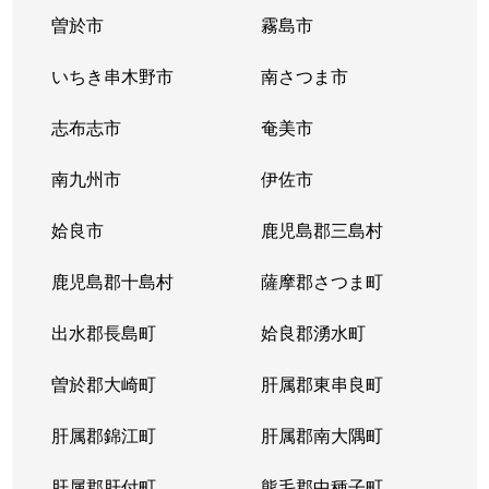
曽於市
霧島市
いちき串木野市
南さつま市
志布志市
奄美市
南九州市
伊佐市
姶良市
鹿児島郡三島村
鹿児島郡十島村
薩摩郡さつま町
出水郡長島町
姶良郡湧水町
曽於郡大崎町
肝属郡東串良町
肝属郡錦江町
肝属郡南大隅町
肝属郡肝付町
熊毛郡中種子町