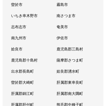
曽於市
霧島市
いちき串木野市
南さつま市
志布志市
奄美市
南九州市
伊佐市
姶良市
鹿児島郡三島村
鹿児島郡十島村
薩摩郡さつま町
出水郡長島町
姶良郡湧水町
曽於郡大崎町
肝属郡東串良町
肝属郡錦江町
肝属郡南大隅町
肝属郡肝付町
熊毛郡中種子町