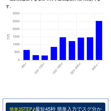
す。
最短45秒 簡単入力でスグ分か
簡単3STEP♪