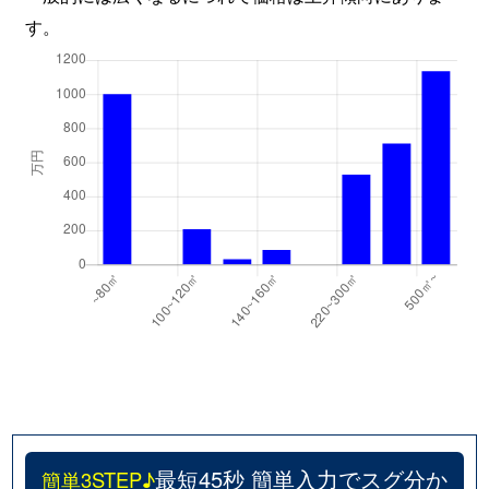
す。
最短45秒 簡単入力でスグ分か
簡単3STEP♪