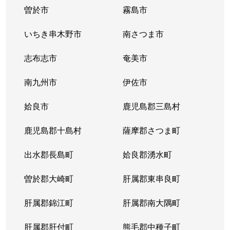
曽於市
霧島市
いちき串木野市
南さつま市
志布志市
奄美市
南九州市
伊佐市
姶良市
鹿児島郡三島村
鹿児島郡十島村
薩摩郡さつま町
出水郡長島町
姶良郡湧水町
曽於郡大崎町
肝属郡東串良町
肝属郡錦江町
肝属郡南大隅町
肝属郡肝付町
熊毛郡中種子町