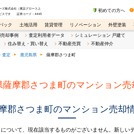
ーズ株式会社（東証グロース上
初めての方へ
ビスです 証券コード：4445
バック
土地活用
賃貸管理
リノベーション
外壁塗装
ライン講座
リビンマガジンBiz
不動産売却ご相談デスク
別売却事例
査定利用者データ
シミュレーション 戸建て
住み替え・買い替え
不動産売買
不動産仲介
・査定
鹿児島県
薩摩郡さつま町
県薩摩郡さつま町のマンション売
摩郡さつま町のマンション売却
タについて、現在該当するものがございません。新しい