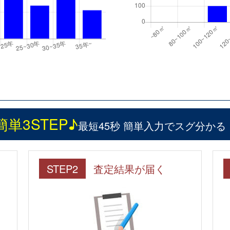
簡単3STEP♪
最短45秒 簡単入力でスグ分かる
STEP2
査定結果が届く