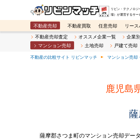
リビン・テクノロジ
場）が運営するサー
不動産売却
不動産買取
任意売却
リース
メタ住宅展示場
ベスト不動産カンパニー
オン
不動産売却査定
オススメ企業一覧
企業
マンション売却
土地売却
戸建て売却
不動産の比較サイト リビンマッチ
マンション売却
鹿児島
薩
薩摩郡さつま町のマンション売却デー