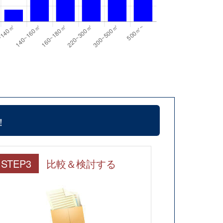
！
STEP3
比較＆検討する