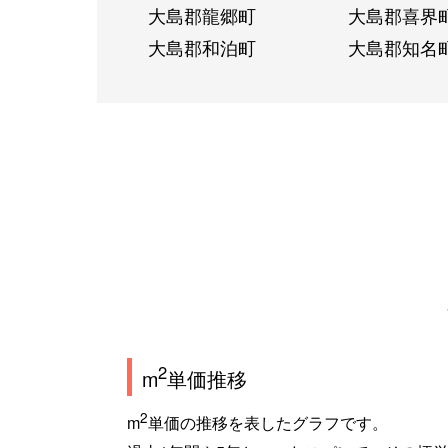
大島郡龍郷町
大島郡喜界
大島郡和泊町
大島郡知名
2
m
単価推移
2
m
単価の推移を表したグラフです。