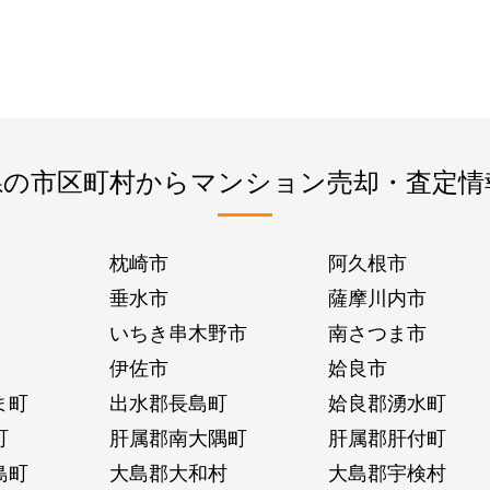
県の市区町村からマンション売却・査定情
枕崎市
阿久根市
垂水市
薩摩川内市
いちき串木野市
南さつま市
伊佐市
姶良市
ま町
出水郡長島町
姶良郡湧水町
町
肝属郡南大隅町
肝属郡肝付町
島町
大島郡大和村
大島郡宇検村