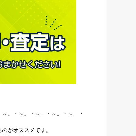
・～。・～。・～。・～。・～。・
るのがオススメです。