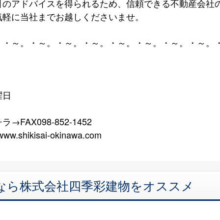
引のアドバイスを得られるため、信頼できる不動産会社
気軽に当社までお越しくださいませ。
。・～。・～。・～。・～。・～。・～。・～。・～。
日曜日
AX098-852-1452
ww.shikisai-okinawa.com
定なら株式会社四季彩建物をオススメ