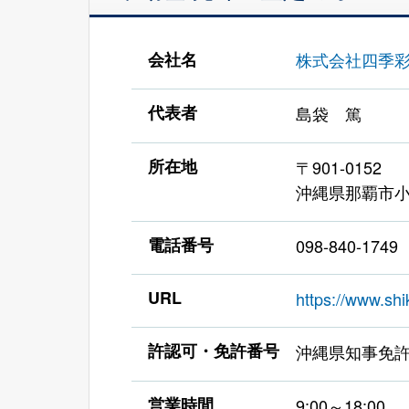
会社名
株式会社四季
代表者
島袋 篤
所在地
〒901-0152
沖縄県那覇市
電話番号
098-840-1749
URL
https://www.shi
許認可・免許番号
沖縄県知事免
営業時間
9:00～18:00