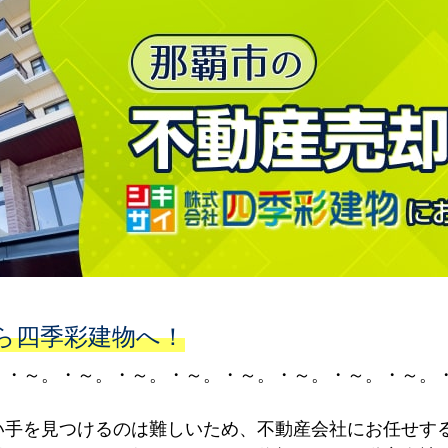
ら四季彩建物へ！
。・～。・～。・～。・～。・～。・～。・～。・～。
い手を見つけるのは難しいため、不動産会社にお任せす