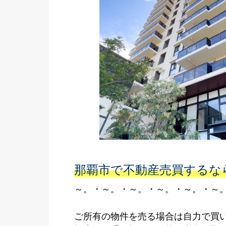
那覇市で不動産売買するな
～。・～。・～。・～。・～。・～
ご所有の物件を売る場合は自力で買