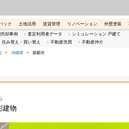
ーズ株式会社（東証グロース上
初めての方へ
ビスです 証券コード：4445
バック
土地活用
賃貸管理
リノベーション
外壁塗装
ライン講座
リビンマガジンBiz
不動産売却ご相談デスク
別売却事例
査定利用者データ
シミュレーション 戸建て
住み替え・買い替え
不動産売買
不動産仲介
定
沖縄県
那覇市
ら
彩建物