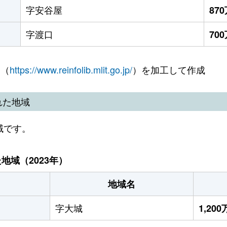
字安谷屋
87
字渡口
70
 （
https://www.reinfolib.mlit.go.jp/
）を加工して作成
れた地域
域です。
域（2023年）
地域名
字大城
1,20