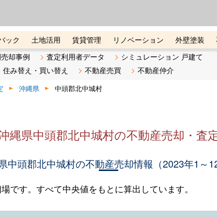
ーズ株式会社（東証グロース上
初めての方へ
ビスです 証券コード：4445
バック
土地活用
賃貸管理
リノベーション
外壁塗装
ライン講座
リビンマガジンBiz
不動産売却ご相談デスク
別売却事例
査定利用者データ
シミュレーション 戸建て
住み替え・買い替え
不動産売買
不動産仲介
定
沖縄県
中頭郡北中城村
沖縄県中頭郡北中城村の不動産売却・査
県中頭郡北中城村の不動産売却情報（2023年1～1
相場です。すべて中央値をもとに算出しています。