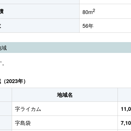
2
積
80m
数
56年
地域
す。
2023年）
地域名
字ライカム
11,
字島袋
7,1