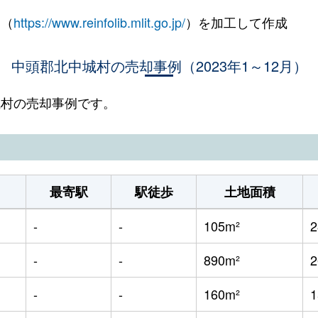
 （
https://www.reinfolib.mlit.go.jp/
）を加工して作成
中頭郡北中城村の売却事例（2023年1～12月）
中城村の売却事例です。
最寄駅
駅徒歩
土地面積
-
-
105m²
-
-
890m²
-
-
160m²