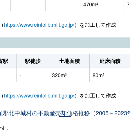
-
-
470m²
（
https://www.reinfolib.mlit.go.jp/
）を加工して作成
寄駅
駅徒歩
土地面積
延床面積
-
320m²
80m²
（
https://www.reinfolib.mlit.go.jp/
）を加工して作成
頭郡北中城村の不動産売却価格推移（2005～2023
です。