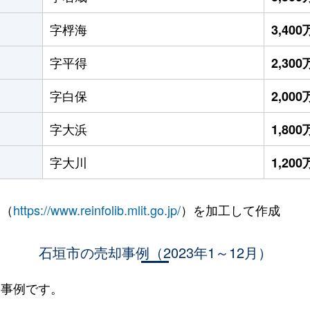
字桴海
3,40
字平得
2,30
字白保
2,00
字大浜
1,80
字大川
1,20
 （
https://www.reinfolib.mlit.go.jp/
）を加工して作成
石垣市の売却事例（2023年1～12月）
却事例です。