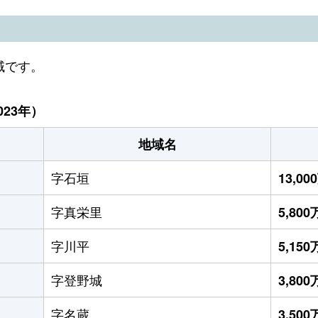
域です。
23年）
地域名
字石垣
13,0
字真栄里
5,80
字川平
5,15
字登野城
3,80
字名蔵
3,50