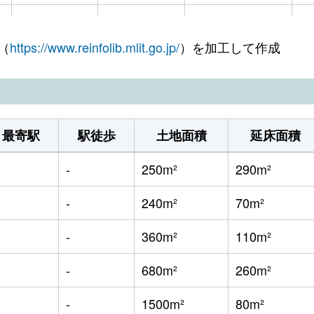
-
-
380m²
1
（
https://www.reinfolib.mlit.go.jp/
）を加工して作成
-
-
220m²
9
-
-
165m²
1
-
-
1700m²
7
最寄駅
駅徒歩
土地面積
延床面積
-
-
450m²
7
-
250m²
290m²
-
-
660m²
7
-
240m²
70m²
-
-
530m²
6
-
360m²
110m²
-
-
470m²
1
-
680m²
260m²
-
-
380m²
6
-
1500m²
80m²