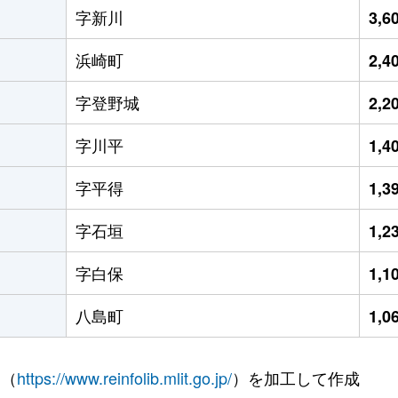
字新川
3,
浜崎町
2,
字登野城
2,
字川平
1,
字平得
1,
字石垣
1,
字白保
1,
八島町
1,
 （
https://www.reinfolib.mlit.go.jp/
）を加工して作成