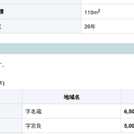
2
積
110m
数
26年
す。
年）
地域名
字名蔵
6,
字宮良
5,