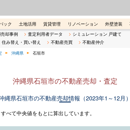
ーズ株式会社（東証グロース上
初めての方へ
ビスです 証券コード：4445
バック
土地活用
賃貸管理
リノベーション
外壁塗装
ライン講座
リビンマガジンBiz
不動産売却ご相談デスク
別売却事例
査定利用者データ
シミュレーション 戸建て
住み替え・買い替え
不動産売買
不動産仲介
定
沖縄県
石垣市
沖縄県石垣市の不動産売却・査定
沖縄県石垣市の不動産売却情報（2023年1～12月
。すべて中央値をもとに算出しています。