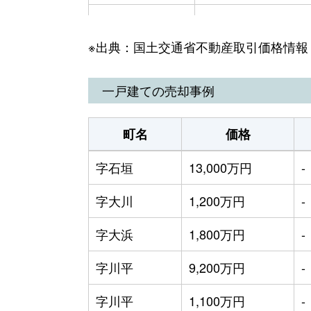
字伊原間
200万円
※出典：国土交通省不動産取引価格情報
字大川
600万円
字大浜
500万円
一戸建ての売却事例
字川平
4,000万円
町名
価格
字川平
960万円
字石垣
13,000万円
-
字川平
1,400万円
字大川
1,200万円
-
字白保
1,100万円
字大浜
1,800万円
-
字白保
1,500万円
字川平
9,200万円
-
字白保
700万円
字川平
1,100万円
-