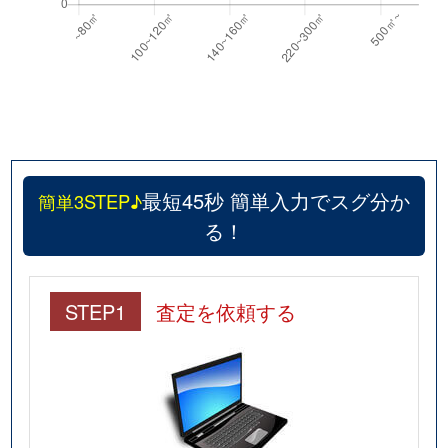
最短45秒 簡単入力でスグ分か
簡単3STEP♪
る！
STEP1
査定を依頼する