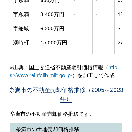
字糸満
3,400万円
-
-
125m
字兼城
6,200万円
-
-
320m
潮崎町
15,000万円
-
-
240m
潮崎町
3,800万円
-
-
195m
※出典：国土交通省不動産取引価格情報（
http
字照屋
3,500万円
-
-
125m
s://www.reinfolib.mlit.go.jp/
）を加工して作成
西川町
14,000万円
-
-
460m
糸満市の不動産売却価格推移（2005～2023
年）
西崎町
3,800万円
-
-
125m
西崎町
12,000万円
-
-
820m
糸満市の不動産売却価格推移です。
西崎町
3,100万円
-
-
200m
糸満市の土地売却価格推移