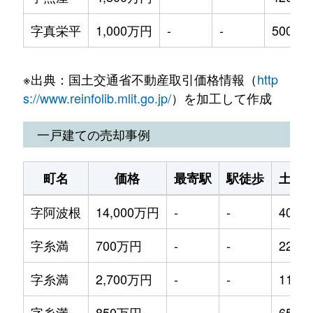
字真栄平
1,000万円
-
-
500m²
※出典：国土交通省不動産取引価格情報（
http
s://www.reinfolib.mlit.go.jp/
）を加工して作成
一戸建ての売却事例
町名
価格
最寄駅
駅徒歩
土地
字阿波根
14,000万円
-
-
400m
字糸満
700万円
-
-
220m
字糸満
2,700万円
-
-
115m
字糸満
850万円
-
-
65m²