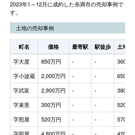
2023年1～12月に成約した糸満市の売却事例で
す。
土地の売却事例
町名
価格
最寄駅
駅徒歩
土地面
字大度
850万円
-
-
360m²
字小波蔵
2,000万円
-
-
650m²
字武富
2,900万円
-
-
380m²
字束里
300万円
-
-
520m²
字照屋
520万円
-
-
570m²
字照屋
4,800万円
-
-
420m²