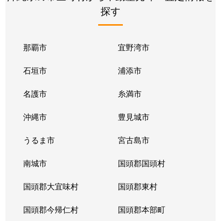
探す
那覇市
宜野湾市
石垣市
浦添市
名護市
糸満市
沖縄市
豊見城市
うるま市
宮古島市
南城市
国頭郡国頭村
国頭郡大宜味村
国頭郡東村
国頭郡今帰仁村
国頭郡本部町