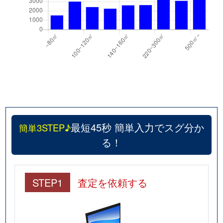
最短45秒 簡単入力でスグ分か
簡単3STEP♪
る！
STEP1
査定を依頼する