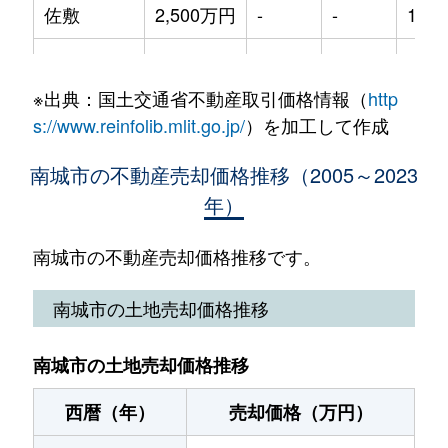
佐敷
2,500万円
-
-
140m
知念
3,200万円
-
-
530m
佐敷
2,500万円
-
-
150m
字つきしろ
1,100万円
-
-
210m
※出典：国土交通省不動産取引価格情報（
http
玉城
3,100万円
-
-
145m
s://www.reinfolib.mlit.go.jp/
）を加工して作成
玉城
70万円
-
-
125m
南城市の不動産売却価格推移（2005～2023
年）
玉城
1,200万円
-
-
380m
玉城
3,000万円
-
-
120m
南城市の不動産売却価格推移です。
玉城
3,300万円
-
-
165m
南城市の土地売却価格推移
玉城
800万円
-
-
250m
南城市の土地売却価格推移
知念
4,800万円
-
-
410m
西暦（年）
売却価格（万円）
字つきしろ
550万円
-
-
220m