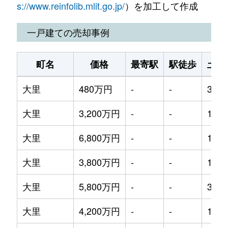
s://www.reinfolib.mlit.go.jp/
）を加工して作成
佐敷
500万円
-
-
330m
一戸建ての売却事例
玉城
340万円
-
-
370m
町名
価格
最寄駅
駅徒歩
土地
玉城
1,000万円
-
-
500m
大里
480万円
-
-
300m
玉城
3,800万円
-
-
630m
大里
3,200万円
-
-
135m
玉城
3,000万円
-
-
460m
大里
6,800万円
-
-
135m
玉城
420万円
-
-
115m
大里
3,800万円
-
-
145m
玉城
500万円
-
-
230m
大里
5,800万円
-
-
330m
知念
2,000万円
-
-
2000
大里
4,200万円
-
-
170m
知念
800万円
-
-
1100