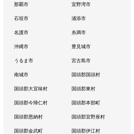
那覇市
宜野湾市
石垣市
浦添市
名護市
糸満市
沖縄市
豊見城市
うるま市
宮古島市
南城市
国頭郡国頭村
国頭郡大宜味村
国頭郡東村
国頭郡今帰仁村
国頭郡本部町
国頭郡恩納村
国頭郡宜野座村
国頭郡金武町
国頭郡伊江村