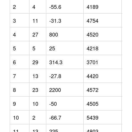
2
4
-55.6
4189
-5.
3
11
-31.3
4754
14
4
27
800
4520
-7.
5
5
25
4218
-0.
6
29
314.3
3701
-14
7
13
-27.8
4420
-1
8
23
2200
4572
14
9
10
-50
4505
2.8
10
2
-66.7
5439
24
11
13
225
4803
2.9