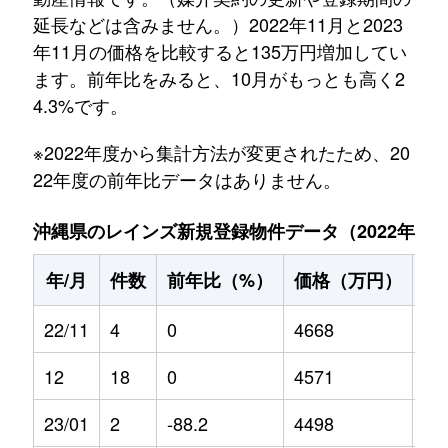
延長などは含みません。）2022年11月と2023
年11月の価格を比較すると135万円増加してい
ます。前年比をみると、10月がもっとも高く2
4.3%です。
※2022年度から集計方法が変更されたため、20
22年度の前年比データはありません。
沖縄県のレインズ新規登録物件データ（2022年11月～
年/月
件数
前年比（%）
価格（万円）
前
22/11
4
0
4668
0
12
18
0
4571
0
23/01
2
-88.2
4498
14