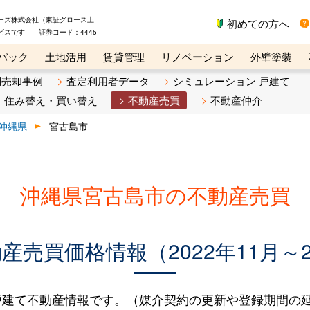
ーズ株式会社（東証グロース上
初めての方へ
ビスです 証券コード：4445
バック
土地活用
賃貸管理
リノベーション
外壁塗装
ライン講座
リビンマガジンBiz
不動産売却ご相談デスク
別売却事例
査定利用者データ
シミュレーション 戸建て
住み替え・買い替え
不動産売買
不動産仲介
沖縄県
宮古島市
沖縄県宮古島市の不動産売買
売買価格情報（2022年11月～2
建て不動産情報です。（媒介契約の更新や登録期間の延長