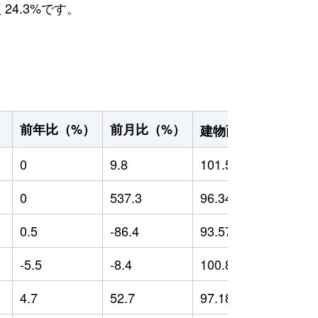
24.3%です。
2
前年比（%）
前月比（%）
）
建物面積（m
）
0
9.8
101.51
0
0
537.3
96.34
0
0.5
-86.4
93.57
-
-5.5
-8.4
100.88
4
4.7
52.7
97.18
4