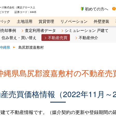
ーズ株式会社（東証グロース上
初めての方へ
ビスです 証券コード：4445
バック
土地活用
賃貸管理
リノベーション
外壁塗装
ライン講座
リビンマガジンBiz
不動産売却ご相談デスク
別売却事例
査定利用者データ
シミュレーション 戸建て
住み替え・買い替え
不動産売買
不動産仲介
沖縄県
島尻郡渡嘉敷村
沖縄県島尻郡渡嘉敷村の不動産売
売買価格情報（2022年11月～2
建て不動産情報です。（媒介契約の更新や登録期間の延長