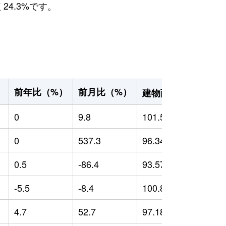
24.3%です。
2
前年比（%）
前月比（%）
）
建物面積（m
）
0
9.8
101.51
0
0
537.3
96.34
0
0.5
-86.4
93.57
-
-5.5
-8.4
100.88
4
4.7
52.7
97.18
4