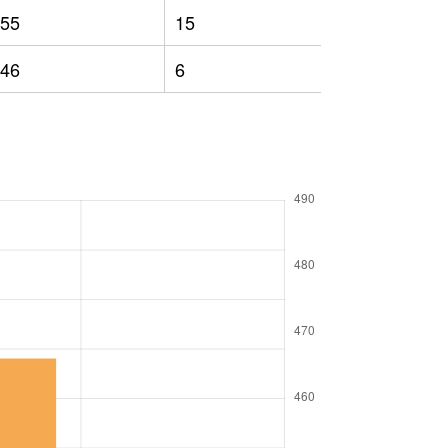
55
15
389
46
6
417