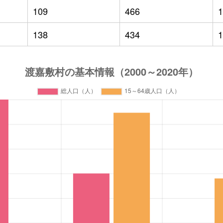
109
466
1
138
434
1