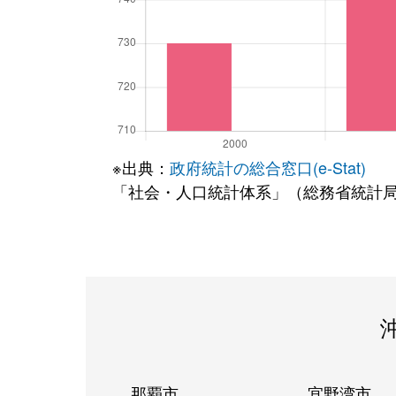
※出典：
政府統計の総合窓口(e-Stat)
「社会・人口統計体系」（総務省統計
那覇市
宜野湾市