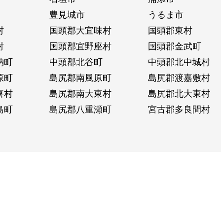
豊見城市
うるま市
村
国頭郡大宜味村
国頭郡東村
村
国頭郡宜野座村
国頭郡金武町
納町
中頭郡北谷町
中頭郡北中城村
原町
島尻郡南風原町
島尻郡渡嘉敷村
喜村
島尻郡南大東村
島尻郡北大東村
島町
島尻郡八重瀬町
宮古郡多良間村