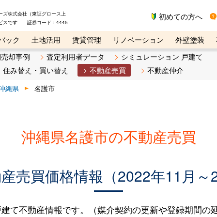
ーズ株式会社（東証グロース上
初めての方へ
ビスです 証券コード：4445
バック
土地活用
賃貸管理
リノベーション
外壁塗装
ライン講座
リビンマガジンBiz
不動産売却ご相談デスク
別売却事例
査定利用者データ
シミュレーション 戸建て
住み替え・買い替え
不動産売買
不動産仲介
沖縄県
名護市
沖縄県名護市の不動産売買
売買価格情報（2022年11月～2
建て不動産情報です。（媒介契約の更新や登録期間の延長