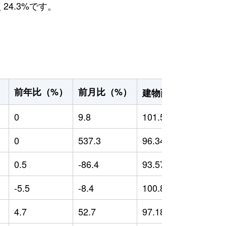
24.3%です。
2
前年比（%）
前月比（%）
）
建物面積（m
）
0
9.8
101.51
0
0
537.3
96.34
0
0.5
-86.4
93.57
-
-5.5
-8.4
100.88
4
4.7
52.7
97.18
4