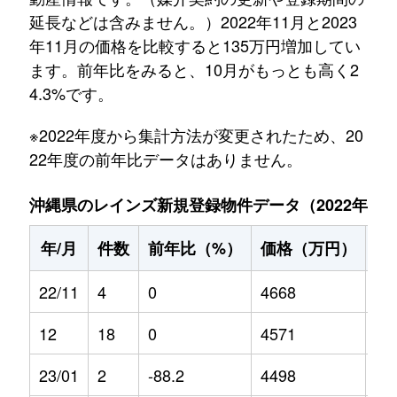
延長などは含みません。）2022年11月と2023
年11月の価格を比較すると135万円増加してい
ます。前年比をみると、10月がもっとも高く2
4.3%です。
※2022年度から集計方法が変更されたため、20
22年度の前年比データはありません。
沖縄県のレインズ新規登録物件データ（2022年11月～
年/月
件数
前年比（%）
価格（万円）
前
22/11
4
0
4668
0
12
18
0
4571
0
23/01
2
-88.2
4498
14