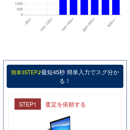
最短45秒 簡単入力でスグ分か
簡単3STEP♪
る！
STEP1
査定を依頼する