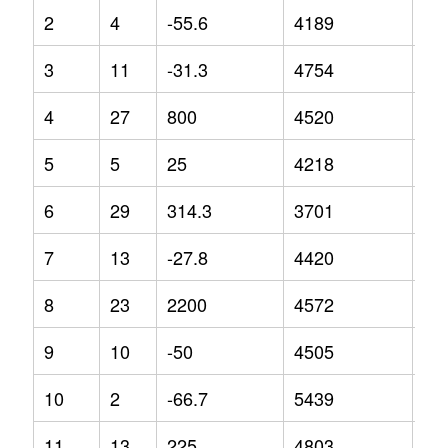
2
4
-55.6
4189
-5.
3
11
-31.3
4754
14
4
27
800
4520
-7.
5
5
25
4218
-0.
6
29
314.3
3701
-14
7
13
-27.8
4420
-1
8
23
2200
4572
14
9
10
-50
4505
2.8
10
2
-66.7
5439
24
11
13
225
4803
2.9