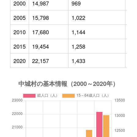
2000
14,987
969
2,7
2005
15,798
1,022
2,7
2010
17,680
1,144
2,9
2015
19,454
1,258
3,3
2020
22,157
1,433
3,8