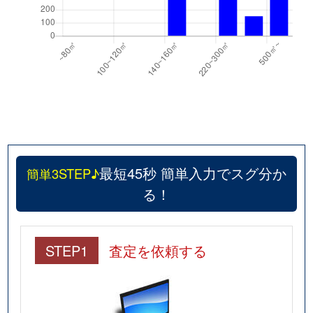
最短45秒 簡単入力でスグ分か
簡単3STEP♪
る！
STEP1
査定を依頼する