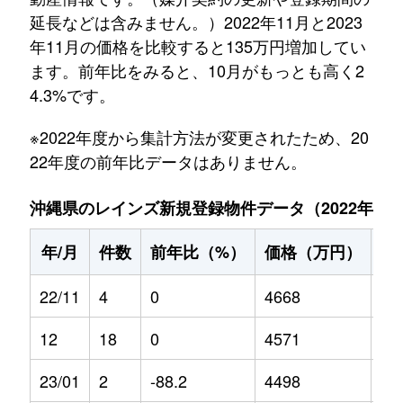
延長などは含みません。）2022年11月と2023
年11月の価格を比較すると135万円増加してい
ます。前年比をみると、10月がもっとも高く2
4.3%です。
※2022年度から集計方法が変更されたため、20
22年度の前年比データはありません。
沖縄県のレインズ新規登録物件データ（2022年11月～
年/月
件数
前年比（%）
価格（万円）
前
22/11
4
0
4668
0
12
18
0
4571
0
23/01
2
-88.2
4498
14