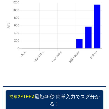
最短45秒 簡単入力でスグ分か
簡単3STEP♪
る！