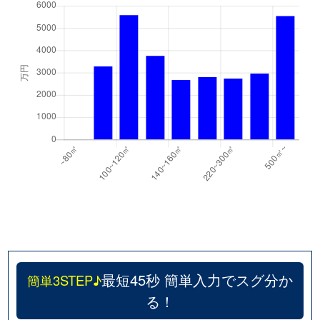
最短45秒 簡単入力でスグ分か
簡単3STEP♪
る！