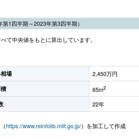
第1四半期～2023年第3四半期）
すべて中央値をもとに算出しています。
格相場
2,450万円
2
面積
65m
数
22年
 （
https://www.reinfolib.mlit.go.jp/
）を加工して作成