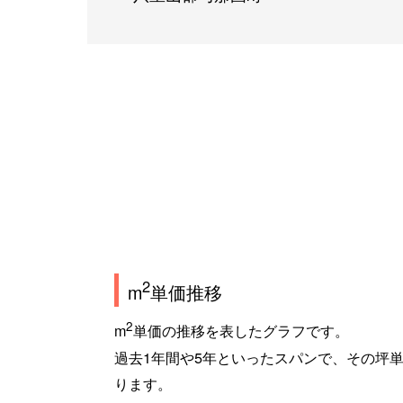
2
m
単価推移
2
m
単価の推移を表したグラフです。
過去1年間や5年といったスパンで、その坪
ります。