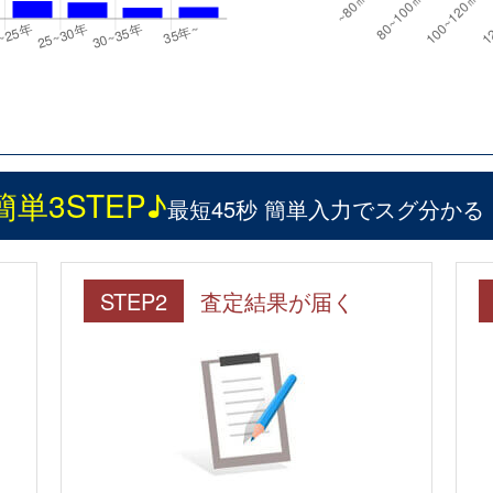
簡単3STEP♪
最短45秒 簡単入力でスグ分かる
STEP2
査定結果が届く