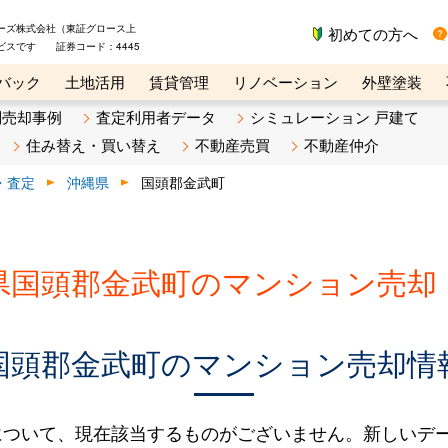
ーズ株式会社（東証グロース上
初めての方へ
ビスです 証券コード：4445
バック
土地活用
賃貸管理
リノベーション
外壁塗装
ライン講座
リビンマガジンBiz
不動産売却ご相談デスク
別売却事例
査定利用者データ
シミュレーション 戸建て
住み替え・買い替え
不動産売買
不動産仲介
・査定
沖縄県
国頭郡金武町
県国頭郡金武町のマンション売却
国頭郡金武町のマンション売却情
について、現在該当するものがございません。新しいデ