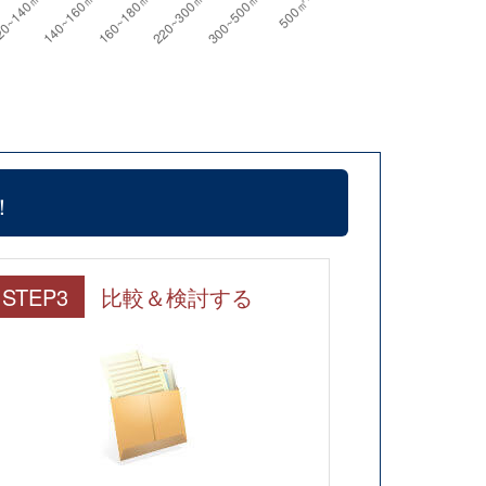
！
STEP3
比較＆検討する