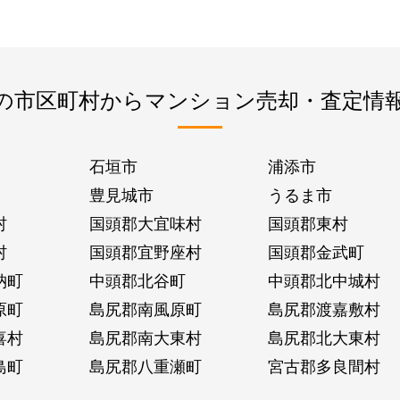
の市区町村からマンション売却・査定情
石垣市
浦添市
豊見城市
うるま市
村
国頭郡大宜味村
国頭郡東村
村
国頭郡宜野座村
国頭郡金武町
納町
中頭郡北谷町
中頭郡北中城村
原町
島尻郡南風原町
島尻郡渡嘉敷村
喜村
島尻郡南大東村
島尻郡北大東村
島町
島尻郡八重瀬町
宮古郡多良間村