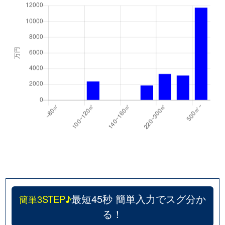
最短45秒 簡単入力でスグ分か
簡単3STEP♪
る！