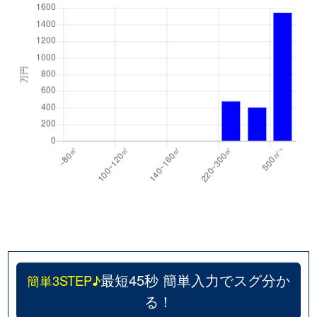
最短45秒 簡単入力でスグ分か
簡単3STEP♪
る！