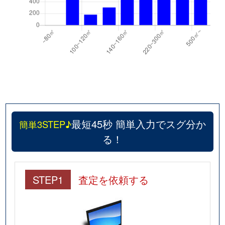
最短45秒 簡単入力でスグ分か
簡単3STEP♪
る！
STEP1
査定を依頼する