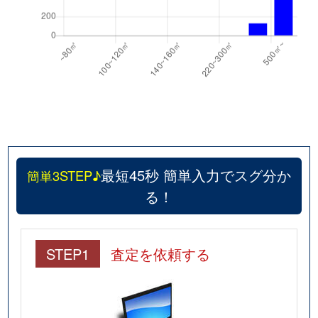
最短45秒 簡単入力でスグ分か
簡単3STEP♪
る！
STEP1
査定を依頼する