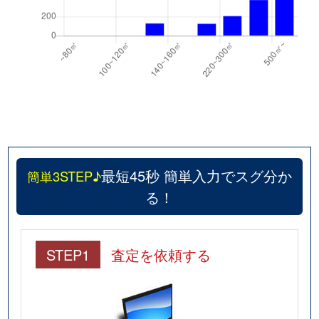
最短45秒 簡単入力でスグ分か
簡単3STEP♪
る！
STEP1
査定を依頼する