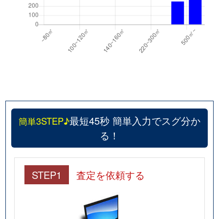
最短45秒 簡単入力でスグ分か
簡単3STEP♪
る！
STEP1
査定を依頼する