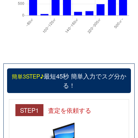
最短45秒 簡単入力でスグ分か
簡単3STEP♪
る！
STEP1
査定を依頼する