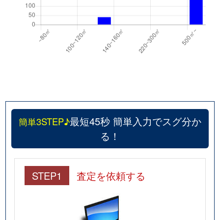
最短45秒 簡単入力でスグ分か
簡単3STEP♪
る！
STEP1
査定を依頼する