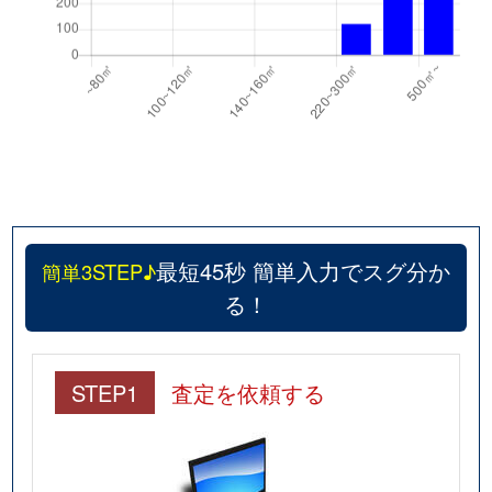
最短45秒 簡単入力でスグ分か
簡単3STEP♪
る！
STEP1
査定を依頼する