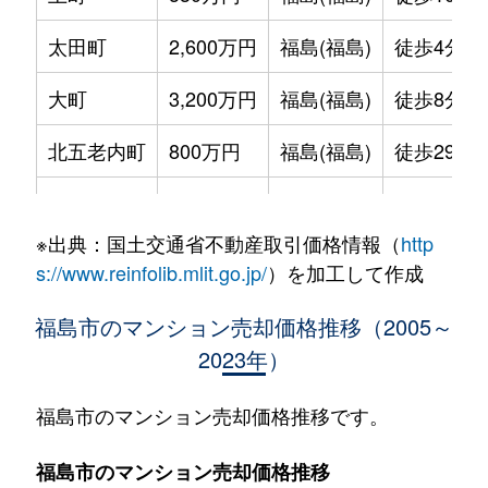
太田町
2,600万円
福島(福島)
徒歩4分
大町
3,200万円
福島(福島)
徒歩8分
北五老内町
800万円
福島(福島)
徒歩29分
信夫山
230万円
福島(福島)
徒歩25分
※出典：国土交通省不動産取引価格情報（
http
新町
1,200万円
福島(福島)
徒歩11分
s://www.reinfolib.mlit.go.jp/
）を加工して作成
新町
3,800万円
福島(福島)
徒歩10分
福島市のマンション売却価格推移（2005～
2023年）
清明町
2,000万円
福島(福島)
徒歩8分
清明町
1,500万円
福島(福島)
徒歩8分
福島市のマンション売却価格推移です。
清明町
450万円
福島(福島)
徒歩11分
福島市のマンション売却価格推移