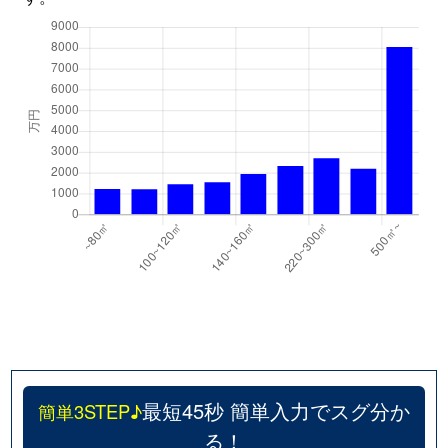
最短45秒 簡単入力でスグ分か
簡単3STEP♪
る！