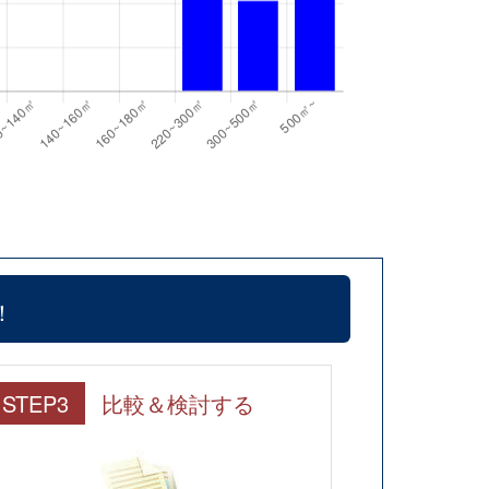
！
STEP3
比較＆検討する