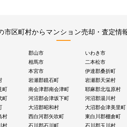
の市区町村からマンション売却・査定情
郡山市
いわき市
相馬市
二本松市
本宮市
伊達郡桑折町
村
岩瀬郡鏡石町
岩瀬郡天栄村
見町
南会津郡南会津町
耶麻郡北塩原村
代町
河沼郡会津坂下町
河沼郡湯川村
町
大沼郡昭和村
大沼郡会津美里町
島村
西白河郡矢吹町
東白川郡棚倉町
川村
石川郡石川町
石川郡玉川村