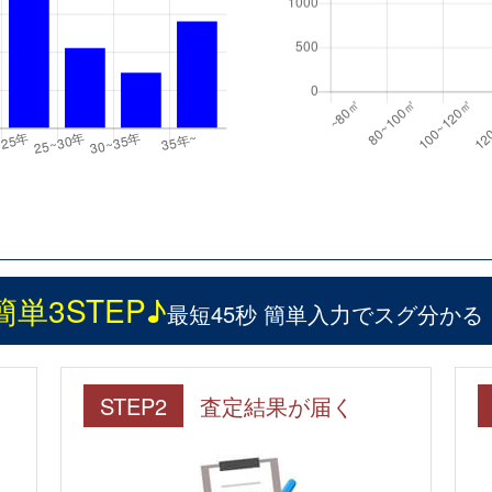
簡単3STEP♪
最短45秒 簡単入力でスグ分かる
STEP2
査定結果が届く