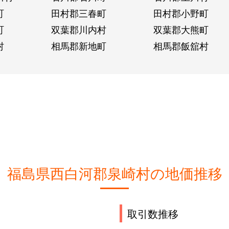
町
田村郡三春町
田村郡小野町
町
双葉郡川内村
双葉郡大熊町
村
相馬郡新地町
相馬郡飯舘村
福島県西白河郡泉崎村の地価推移
取引数推移