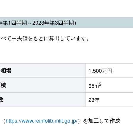
第1四半期～2023年第3四半期）
すべて中央値をもとに算出しています。
格相場
1,500万円
2
面積
65m
数
23年
 （
https://www.reinfolib.mlit.go.jp/
）を加工して作成