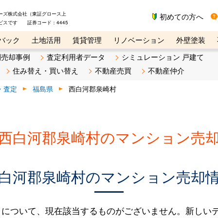
ーズ株式会社（東証グロース上
初めての方へ
ビスです 証券コード：4445
バック
土地活用
賃貸管理
リノベーション
外壁塗装
ライン講座
リビンマガジンBiz
不動産売却ご相談デスク
別売却事例
査定利用者データ
シミュレーション 戸建て
住み替え・買い替え
不動産売買
不動産仲介
・査定
福島県
西白河郡泉崎村
西白河郡泉崎村のマンション売
白河郡泉崎村のマンション売却
タについて、現在該当するものがございません。新しい