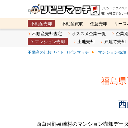
リビン・テクノロジ
場）が運営するサー
不動産売却
不動産買取
任意売却
リース
メタ住宅展示場
ベスト不動産カンパニー
オン
不動産売却査定
オススメ企業一覧
企業
マンション売却
土地売却
戸建て売却
不動産の比較サイト リビンマッチ
マンション売却
福島県
西
西白河郡泉崎村のマンション売却デー