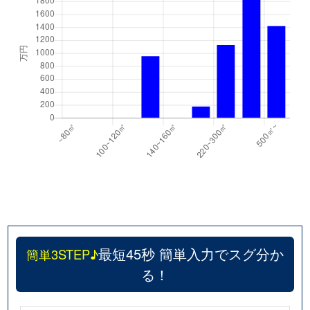
最短45秒 簡単入力でスグ分か
簡単3STEP♪
る！