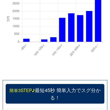
最短45秒 簡単入力でスグ分か
簡単3STEP♪
る！