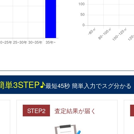
簡単3STEP♪
最短45秒 簡単入力でスグ分かる
STEP2
査定結果が届く