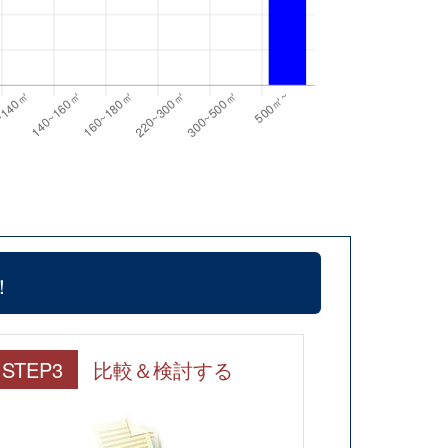
！
STEP3
比較＆検討する