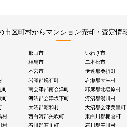
の市区町村からマンション売却・査定情
郡山市
いわき市
相馬市
二本松市
本宮市
伊達郡桑折町
村
岩瀬郡鏡石町
岩瀬郡天栄村
見町
南会津郡南会津町
耶麻郡北塩原村
代町
河沼郡会津坂下町
河沼郡湯川村
町
大沼郡昭和村
大沼郡会津美里町
島村
西白河郡矢吹町
東白川郡棚倉町
川村
石川郡石川町
石川郡玉川村