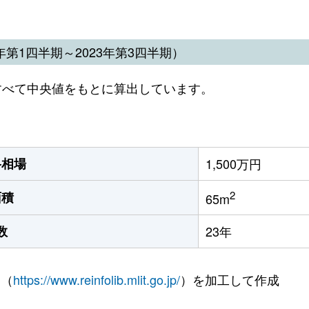
第1四半期～2023年第3四半期）
すべて中央値をもとに算出しています。
格相場
1,500万円
2
面積
65m
数
23年
 （
https://www.reinfolib.mlit.go.jp/
）を加工して作成