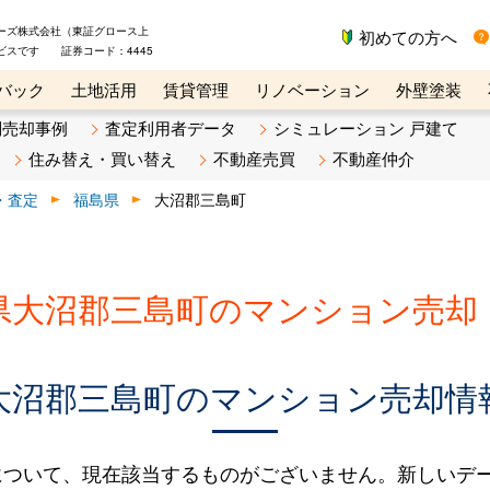
ーズ株式会社（東証グロース上
初めての方へ
ビスです 証券コード：4445
バック
土地活用
賃貸管理
リノベーション
外壁塗装
ライン講座
リビンマガジンBiz
不動産売却ご相談デスク
別売却事例
査定利用者データ
シミュレーション 戸建て
住み替え・買い替え
不動産売買
不動産仲介
・査定
福島県
大沼郡三島町
県大沼郡三島町のマンション売却
大沼郡三島町のマンション売却情
について、現在該当するものがございません。新しいデ